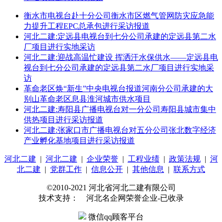
衡水市电视台赴十分公司衡水市区燃气管网防灾应急能
力提升工程EPC总承包进行采访报道
河北二建:定远县电视台到七分公司承建的定远县第二水
厂项目进行实地采访
河北二建:迎战高温忙建设 挥洒汗水保供水——定远县电
视台到七分公司承建的定远县第二水厂项目进行实地采
访
革命老区焕“新生”中央电视台报道河南分公司承建的大
别山革命老区息县淮河城市供水项目
河北二建:寿阳县广播电视台对一分公司寿阳县城市集中
供热项目进行采访报道
河北二建:张家口市广播电视台对五分公司张北数字经济
产业孵化基地项目进行采访报道
河北二建
|
河北二建
|
企业荣誉
|
工程业绩
|
政策法规
|
河
北二建
|
党群工作
|
信息公开
|
其他信息
|
联系方式
©2010-2021 河北省河北二建有限公司
技术支持： 河北名企网荣誉企业-已收录
微信qq顾客平台