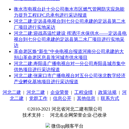
衡水市电视台赴十分公司衡水市区燃气管网防灾应急能
力提升工程EPC总承包进行采访报道
河北二建:定远县电视台到七分公司承建的定远县第二水
厂项目进行实地采访
河北二建:迎战高温忙建设 挥洒汗水保供水——定远县电
视台到七分公司承建的定远县第二水厂项目进行实地采
访
革命老区焕“新生”中央电视台报道河南分公司承建的大
别山革命老区息县淮河城市供水项目
河北二建:寿阳县广播电视台对一分公司寿阳县城市集中
供热项目进行采访报道
河北二建:张家口市广播电视台对五分公司张北数字经济
产业孵化基地项目进行采访报道
河北二建
|
河北二建
|
企业荣誉
|
工程业绩
|
政策法规
|
河
北二建
|
党群工作
|
信息公开
|
其他信息
|
联系方式
©2010-2021 河北省河北二建有限公司
技术支持： 河北名企网荣誉企业-已收录
微信qq顾客平台