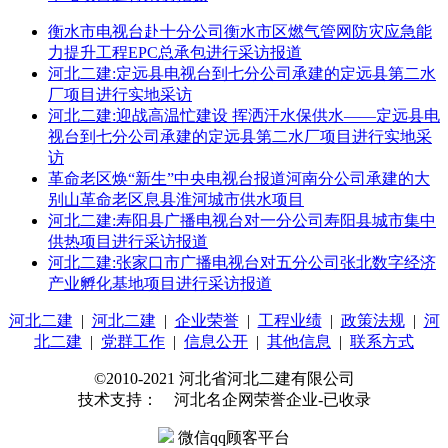
衡水市电视台赴十分公司衡水市区燃气管网防灾应急能
力提升工程EPC总承包进行采访报道
河北二建:定远县电视台到七分公司承建的定远县第二水
厂项目进行实地采访
河北二建:迎战高温忙建设 挥洒汗水保供水——定远县电
视台到七分公司承建的定远县第二水厂项目进行实地采
访
革命老区焕“新生”中央电视台报道河南分公司承建的大
别山革命老区息县淮河城市供水项目
河北二建:寿阳县广播电视台对一分公司寿阳县城市集中
供热项目进行采访报道
河北二建:张家口市广播电视台对五分公司张北数字经济
产业孵化基地项目进行采访报道
河北二建
|
河北二建
|
企业荣誉
|
工程业绩
|
政策法规
|
河
北二建
|
党群工作
|
信息公开
|
其他信息
|
联系方式
©2010-2021 河北省河北二建有限公司
技术支持： 河北名企网荣誉企业-已收录
微信qq顾客平台