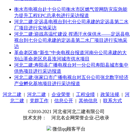
衡水市电视台赴十分公司衡水市区燃气管网防灾应急能
力提升工程EPC总承包进行采访报道
河北二建:定远县电视台到七分公司承建的定远县第二水
厂项目进行实地采访
河北二建:迎战高温忙建设 挥洒汗水保供水——定远县电
视台到七分公司承建的定远县第二水厂项目进行实地采
访
革命老区焕“新生”中央电视台报道河南分公司承建的大
别山革命老区息县淮河城市供水项目
河北二建:寿阳县广播电视台对一分公司寿阳县城市集中
供热项目进行采访报道
河北二建:张家口市广播电视台对五分公司张北数字经济
产业孵化基地项目进行采访报道
河北二建
|
河北二建
|
企业荣誉
|
工程业绩
|
政策法规
|
河
北二建
|
党群工作
|
信息公开
|
其他信息
|
联系方式
©2010-2021 河北省河北二建有限公司
技术支持： 河北名企网荣誉企业-已收录
微信qq顾客平台