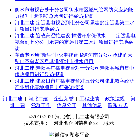
衡水市电视台赴十分公司衡水市区燃气管网防灾应急能
力提升工程EPC总承包进行采访报道
河北二建:定远县电视台到七分公司承建的定远县第二水
厂项目进行实地采访
河北二建:迎战高温忙建设 挥洒汗水保供水——定远县电
视台到七分公司承建的定远县第二水厂项目进行实地采
访
革命老区焕“新生”中央电视台报道河南分公司承建的大
别山革命老区息县淮河城市供水项目
河北二建:寿阳县广播电视台对一分公司寿阳县城市集中
供热项目进行采访报道
河北二建:张家口市广播电视台对五分公司张北数字经济
产业孵化基地项目进行采访报道
河北二建
|
河北二建
|
企业荣誉
|
工程业绩
|
政策法规
|
河
北二建
|
党群工作
|
信息公开
|
其他信息
|
联系方式
©2010-2021 河北省河北二建有限公司
技术支持： 河北名企网荣誉企业-已收录
微信qq顾客平台