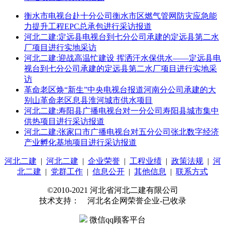
衡水市电视台赴十分公司衡水市区燃气管网防灾应急能
力提升工程EPC总承包进行采访报道
河北二建:定远县电视台到七分公司承建的定远县第二水
厂项目进行实地采访
河北二建:迎战高温忙建设 挥洒汗水保供水——定远县电
视台到七分公司承建的定远县第二水厂项目进行实地采
访
革命老区焕“新生”中央电视台报道河南分公司承建的大
别山革命老区息县淮河城市供水项目
河北二建:寿阳县广播电视台对一分公司寿阳县城市集中
供热项目进行采访报道
河北二建:张家口市广播电视台对五分公司张北数字经济
产业孵化基地项目进行采访报道
河北二建
|
河北二建
|
企业荣誉
|
工程业绩
|
政策法规
|
河
北二建
|
党群工作
|
信息公开
|
其他信息
|
联系方式
©2010-2021 河北省河北二建有限公司
技术支持： 河北名企网荣誉企业-已收录
微信qq顾客平台