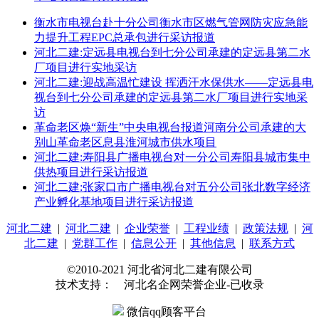
衡水市电视台赴十分公司衡水市区燃气管网防灾应急能
力提升工程EPC总承包进行采访报道
河北二建:定远县电视台到七分公司承建的定远县第二水
厂项目进行实地采访
河北二建:迎战高温忙建设 挥洒汗水保供水——定远县电
视台到七分公司承建的定远县第二水厂项目进行实地采
访
革命老区焕“新生”中央电视台报道河南分公司承建的大
别山革命老区息县淮河城市供水项目
河北二建:寿阳县广播电视台对一分公司寿阳县城市集中
供热项目进行采访报道
河北二建:张家口市广播电视台对五分公司张北数字经济
产业孵化基地项目进行采访报道
河北二建
|
河北二建
|
企业荣誉
|
工程业绩
|
政策法规
|
河
北二建
|
党群工作
|
信息公开
|
其他信息
|
联系方式
©2010-2021 河北省河北二建有限公司
技术支持： 河北名企网荣誉企业-已收录
微信qq顾客平台