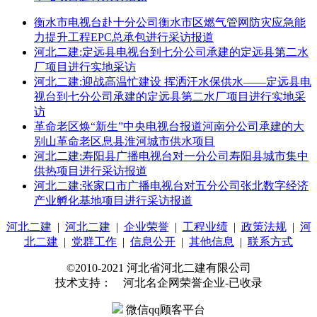
衡水市电视台赴十分公司衡水市区燃气管网防灾应急能
力提升工程EPC总承包进行采访报道
河北二建:定远县电视台到七分公司承建的定远县第二水
厂项目进行实地采访
河北二建:迎战高温忙建设 挥洒汗水保供水——定远县电
视台到七分公司承建的定远县第二水厂项目进行实地采
访
革命老区焕“新生”中央电视台报道河南分公司承建的大
别山革命老区息县淮河城市供水项目
河北二建:寿阳县广播电视台对一分公司寿阳县城市集中
供热项目进行采访报道
河北二建:张家口市广播电视台对五分公司张北数字经济
产业孵化基地项目进行采访报道
河北二建
|
河北二建
|
企业荣誉
|
工程业绩
|
政策法规
|
河
北二建
|
党群工作
|
信息公开
|
其他信息
|
联系方式
©2010-2021 河北省河北二建有限公司
技术支持： 河北名企网荣誉企业-已收录
微信qq顾客平台